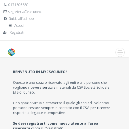
0171605660
segreteria@csvcuneo.it
Guida all'utilizzo
Accedi
Registrati
BENVENUTO IN MYCSVCUNEO!
Questo è uno spazio riservato agli enti e alle persone che
vogliono ricevere servizi e materiali da CSV Società Solidale
ETS di Cuneo.
Uno spazio virtuale attraverso il quale gli enti ed i volontari
possono restare sempre in contatto con il CSV, per ricevere
risposte adeguate e tempestive.
Se devi registrarti come nuovo utente all'area
riservata
clicca su “Registrati”.